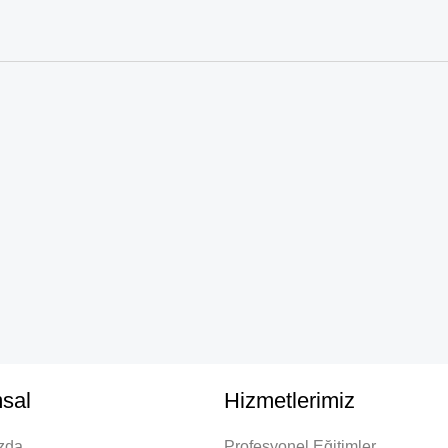
sal
Hizmetlerimiz
zda
Profesyonel Eğitimler