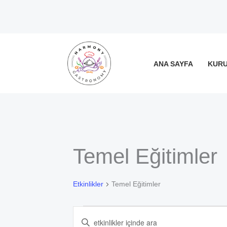
İçeriğe
atla
ANA SAYFA
KUR
Temel Eğitimler
Etkinlikler
Etkinlikler
Temel Eğitimler
Etkinlikler
Arama