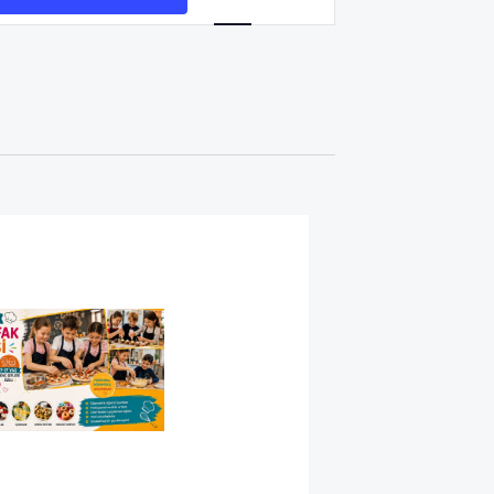
görünümlerde
gezinme