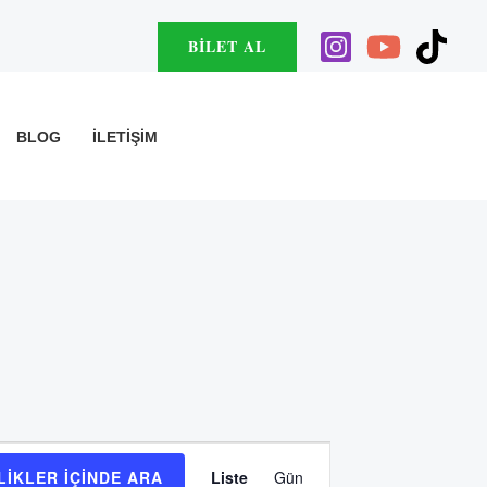
BILET AL
BLOG
İLETIŞIM
Etkinlik
LIKLER IÇINDE ARA
Liste
Gün