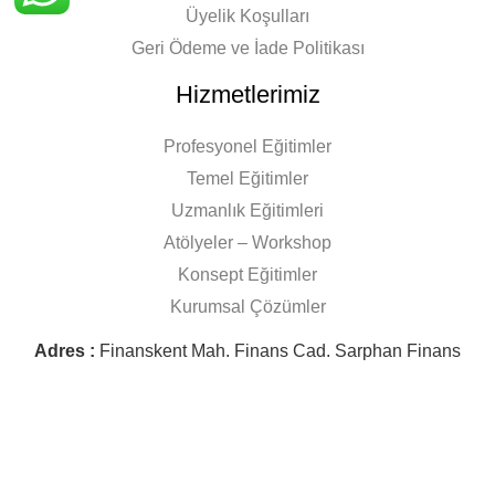
Üyelik Koşulları
Geri Ödeme ve İade Politikası
Hizmetlerimiz
Profesyonel Eğitimler
Temel Eğitimler
Uzmanlık Eğitimleri
Atölyeler – Workshop
Konsept Eğitimler
Kurumsal Çözümler
Adres :
Finanskent Mah. Finans Cad. Sarphan Finans
Park F Blok No: 5 F/4 Ümraniye/ İstanbul
Tel : +90 530 788 75 33
mail : info@harmonygastronomy.com