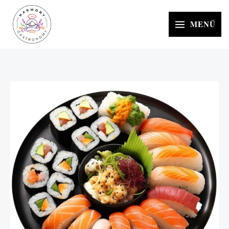
İçeriğe
atla
MENÜ