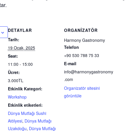
tar.
DETAYLAR
ORGANIZATÖR
Tarih:
Harmony Gastronomy
Telefon
19 Ocak, 2025
+90 530 788 75 33
Saat:
E-mail
11:00 - 15:00
info@harmonygastronomy
Ücret:
.com
3.000TL
Organizatör sitesini
Etkinlik Kategori:
görüntüle
Workshop
Etkinlik etiketleri:
Dünya Mutfağı Sushi
Atölyesi
,
Dünya Mutfağı
Uzakdoğu
,
Dünya Mutfağı