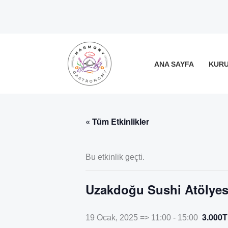
İçeriğe
atla
ANA SAYFA
KUR
« Tüm Etkinlikler
Bu etkinlik geçti.
Uzakdoğu Sushi Atölyes
3.000
19 Ocak, 2025 => 11:00
-
15:00