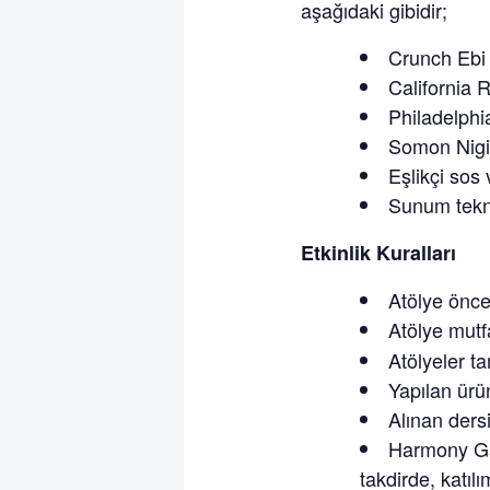
aşağıdaki gibidir;
Crunch Ebi 
California R
Philadelphia
Somon Nigir
Eşlikçi sos 
Sunum tekni
Etkinlik Kuralları
Atölye önce
Atölye mutfa
Atölyeler t
Yapılan ürün
Alınan dersi
Harmony Gas
takdirde, katıl