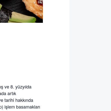
ve 8. yüzyılda
da artık
ve tarihi hakkında
p) işlem basamakları