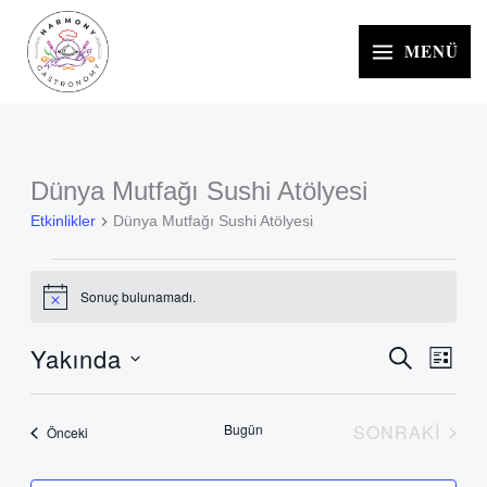
İçeriğe
atla
MENÜ
Dünya Mutfağı Sushi Atölyesi
Etkinlikler
Etkinlikler
Dünya Mutfağı Sushi Atölyesi
Sonuç bulunamadı.
Notice
Yakında
ARA
Etkinlikler
Etkinl
LISTE
arama
görün
Tarih
ve
gezin
seç.
Bugün
SONRAKI
Etkinlikler
Önceki
görünümlerd
ETKINLIK
gezinme