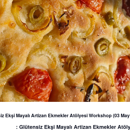
iz Ekşi Mayalı Artizan Ekmekler Atölyesi Workshop (03 May
dı :
Glütensiz Ekşi Mayalı Artizan Ekmekler Atöl