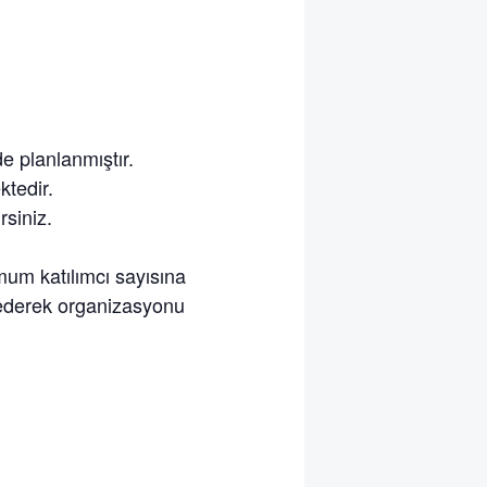
de planlanmıştır.
ktedir.
rsiniz.
m katılımcı sayısına
e ederek organizasyonu