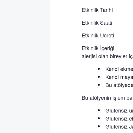
Etkinlik Tarihi 
Etkinlik Saati
Etkinlik Ücreti 
Etkinlik İçeriği 
alerjisi olan bireyler iç
Kendi ekme
Kendi mayan
Bu atölyede
Bu atölyenin işlem bas
Glütensiz u
Glütensiz 
Glütensiz J