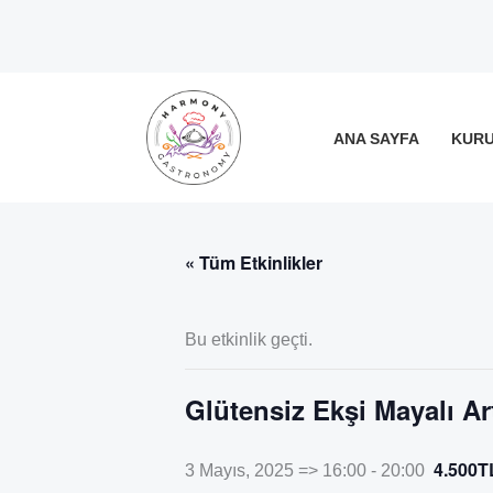
İçeriğe
atla
ANA SAYFA
KUR
« Tüm Etkinlikler
Bu etkinlik geçti.
Glütensiz Ekşi Mayalı A
4.500T
3 Mayıs, 2025 => 16:00
-
20:00