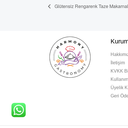
Glütensiz Rengarenk Taze Makarnala
Kurum
Hakkımı
İletişim
KVKK Bi
Kullanım
Üyelik K
Geri Öde