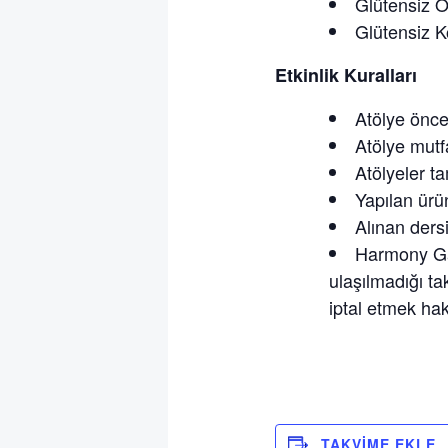
Glütensiz O
Glütensiz K
Etkinlik Kuralları
Atölye önce
Atölye mutfa
Atölyeler t
Yapılan ürün
Alınan dersi
Harmony Ga
ulaşılmadığı ta
iptal etmek hakk
TAKVIME EKLE