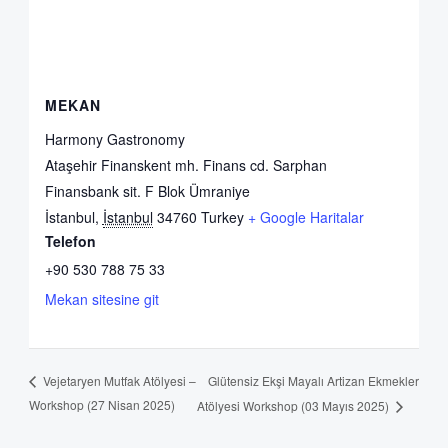
MEKAN
Harmony Gastronomy
Ataşehir Finanskent mh. Finans cd. Sarphan
Finansbank sit. F Blok Ümraniye
İstanbul
,
İstanbul
34760
Turkey
+ Google Haritalar
Telefon
+90 530 788 75 33
Mekan sitesine git
Glütensiz Ekşi Mayalı Artizan Ekmekler
Vejetaryen Mutfak Atölyesi –
Workshop (27 Nisan 2025)
Atölyesi Workshop (03 Mayıs 2025)