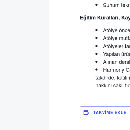
Sunum tekni
Eğitim Kuralları, Ka
Atölye önce
Atölye mutfa
Atölyeler t
Yapılan ürün
Alınan dersi
Harmony Gas
takdirde, katıl
hakkını saklı tu
TAKVIME EKLE