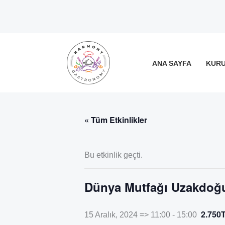
İçeriğe
atla
ANA SAYFA
KUR
« Tüm Etkinlikler
Bu etkinlik geçti.
Dünya Mutfağı Uzakdoğu 
2.750
15 Aralık, 2024 => 11:00
-
15:00