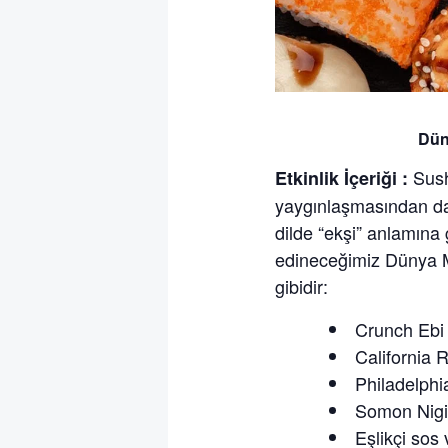
Dün
Sush
Etkinlik İçeriği :
yaygınlaşmasından dah
dilde “ekşi” anlamına g
edineceğimiz Dünya M
gibidir:
Crunch Ebi 
California R
Philadelphia
Somon Nigir
Eşlikçi sos 