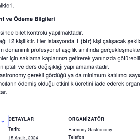
kleri.
yıt ve Ödeme Bilgileri
sinde bilet kontrolü yapılmaktadır.
ğı 12 kişiliktir. Her istasyonda
kişi çalışacak şekil
1 (bir)
am donanımlı profesyonel aşçılık sınıfında gerçekleşmekte
ler için saklama kaplarınızı getirerek yanınızda götürebili
n iptali ve ders değişikliği yapılamamaktadır.
tronomy gerekli gördüğü ya da minimum katılımcı sayıs
ımcıların ödemiş olduğu etkinlik ücretini iade ederek orga
tar.
DETAYLAR
ORGANIZATÖR
Tarih:
Harmony Gastronomy
Telefon
15 Aralık, 2024