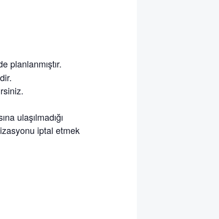
de planlanmıştır.
dir.
rsiniz.
ına ulaşılmadığı
nizasyonu iptal etmek