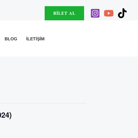
BILET AL
BLOG
İLETIŞIM
024)