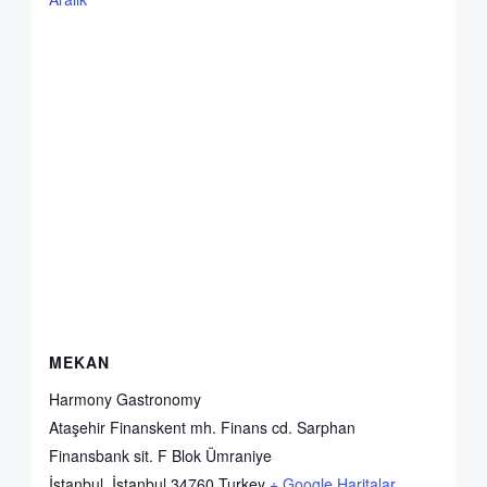
MEKAN
Harmony Gastronomy
Ataşehir Finanskent mh. Finans cd. Sarphan
Finansbank sit. F Blok Ümraniye
İstanbul
,
İstanbul
34760
Turkey
+ Google Haritalar