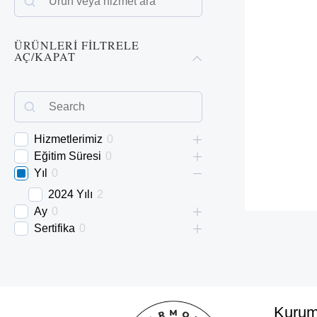
e
a
ÜRÜNLERI FILTRELE
AÇ/KAPAT
r
c
h
Hizmetlerimiz
0
Eğitim Süresi
0
Yıl
0
2024 Yılı
2
Ay
0
Sertifika
0
Kurum