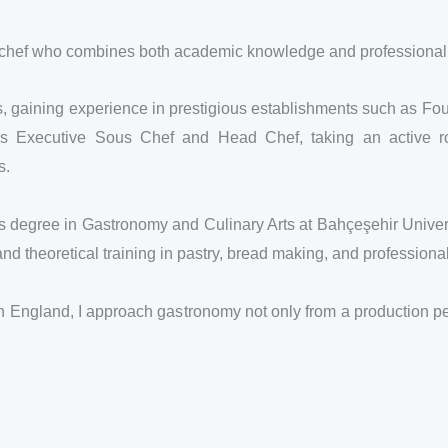
 chef who combines both academic knowledge and professional k
ns, gaining experience in prestigious establishments such as F
s as Executive Sous Chef and Head Chef, taking an active 
s.
 degree in Gastronomy and Culinary Arts at Bahçeşehir Universit
l and theoretical training in pastry, bread making, and professiona
 in England, I approach gastronomy not only from a production 