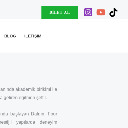
BILET AL
BLOG
İLETIŞIM
anında akademik birikimi ile
 getiren eğitmen şeftir.
arında başlayan Dalgın, Four
tijli yapılarda deneyim