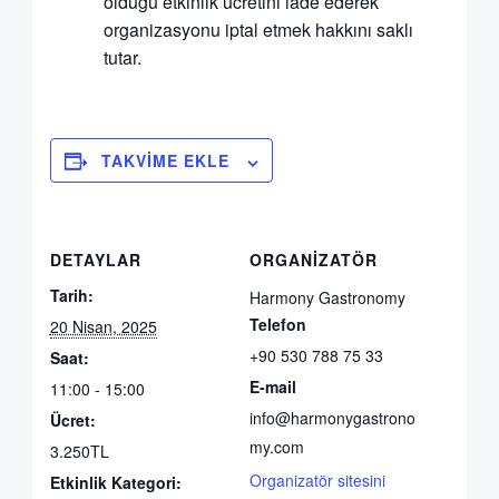
olduğu etkinlik ücretini iade ederek
organizasyonu iptal etmek hakkını saklı
tutar.
TAKVIME EKLE
DETAYLAR
ORGANIZATÖR
Tarih:
Harmony Gastronomy
Telefon
20 Nisan, 2025
+90 530 788 75 33
Saat:
E-mail
11:00 - 15:00
info@harmonygastrono
Ücret:
my.com
3.250TL
Organizatör sitesini
Etkinlik Kategori: