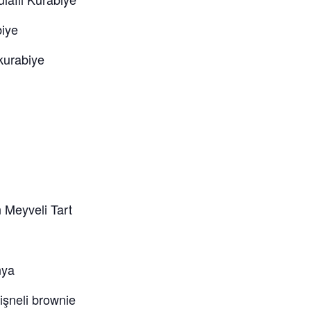
iye
urabiye
Meyveli Tart
nya
işneli brownie