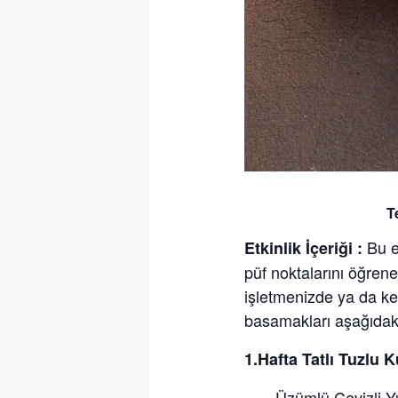
T
Bu e
Etkinlik İçeriği :
püf noktalarını öğrene
işletmenizde ya da ken
basamakları aşağıdaki 
1.Hafta Tatlı Tuzlu 
· Üzümlü Cevizli Yul