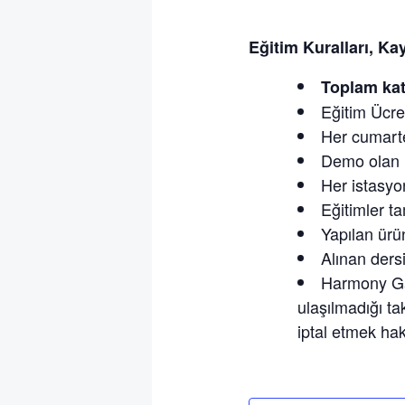
Eğitim Kuralları, Ka
Toplam katı
Eğitim Ücret
Her cumartes
Demo olan ü
Her istasyon
Eğitimler t
Yapılan ürün
Alınan dersi
Harmony Ga
ulaşılmadığı ta
iptal etmek hakk