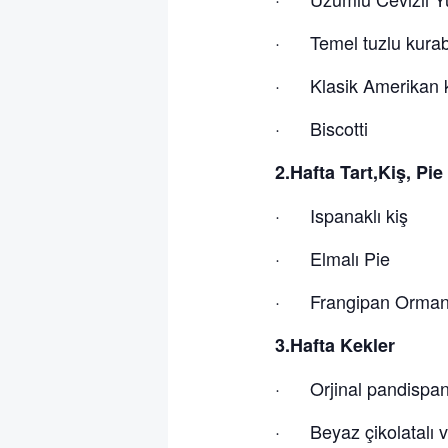
· Temel tuzlu kurab
· Klasik Amerikan k
· Biscotti
2.Hafta Tart,Kiş, Pie
· Ispanaklı kiş
· Elmalı Pie
· Frangipan Orman 
3.Hafta Kekler
· Orjinal pandispa
· Beyaz çikolatalı v