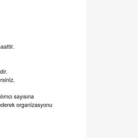
attir.
dir.
rsiniz.
ımcı sayısına
e ederek organizasyonu