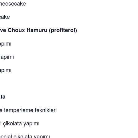
heesecake
cake
ı ve Choux Hamuru (profiterol)
pımı
apımı
apımı
ata
 temperleme teknikleri
 çikolata yapımı
ial çikolata yapımı