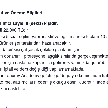
yıt ve Ödeme Bilgileri
lımcı sayısı 8 (sekiz) kişidir.
i 22.000 TL’dır
i 5 saat eğitim yapılacaktır ve eğitim süresi toplam 40 sa
rünler şef tarafından hazırlanacaktır.
da bir kişi çalışacak şekilde planlanmıştır.
am donanımlı profesyonel aşçılık sınıfında gerçekleşmekte
ler için saklama kaplarınızı getirerek yanınızda götürebili
n iptali ve ders değişikliği yapılamamaktadır.
stronomy Academy gerekli gördüğü ya da minimum katıl
kdirde, katılımcıların ödemiş olduğu etkinlik ücretini iad
ını saklı tutar.