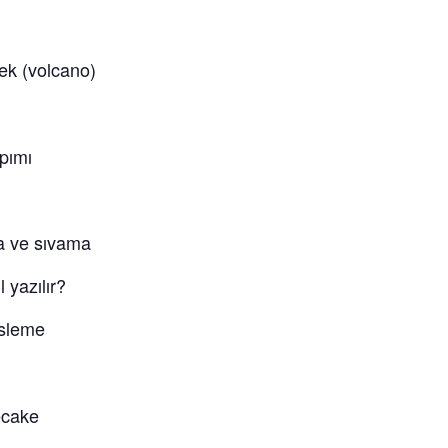
ek (volcano)
pımı
 ve sıvama
yazılır?
sleme
cake