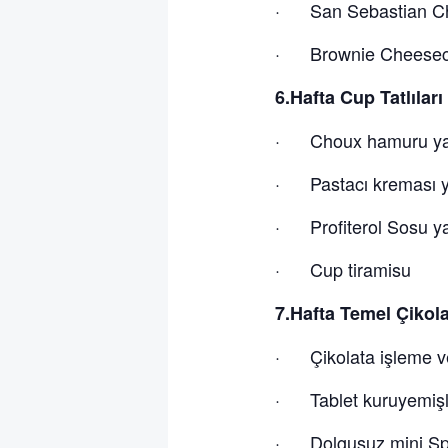
· San Sebastian C
· Brownie Cheese
6.Hafta Cup Tatlılar
· Choux hamuru ya
· Pastacı kreması y
· Profiterol Sosu y
· Cup tiramisu
7.Hafta Temel Çikol
· Çikolata işleme ve
· Tablet kuruyemişli
· Dolgusuz mini Spec