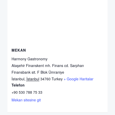
MEKAN
Harmony Gastronomy
Ataşehir Finanskent mh. Finans cd. Sarphan
Finansbank sit. F Blok Ümraniye
İstanbul
,
İstanbul
34760
Turkey
+ Google Haritalar
Telefon
+90 530 788 75 33
Mekan sitesine git