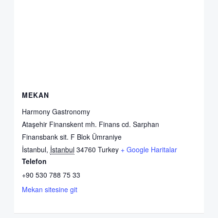
MEKAN
Harmony Gastronomy
Ataşehir Finanskent mh. Finans cd. Sarphan
Finansbank sit. F Blok Ümraniye
İstanbul
,
İstanbul
34760
Turkey
+ Google Haritalar
Telefon
+90 530 788 75 33
Mekan sitesine git