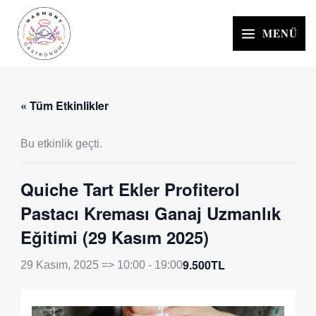
İçeriğe
atla
MENÜ
« Tüm Etkinlikler
Bu etkinlik geçti.
Quiche Tart Ekler Profiterol
Pastacı Kreması Ganaj Uzmanlık
Eğitimi (29 Kasım 2025)
9.500TL
29 Kasım, 2025 => 10:00
-
19:00