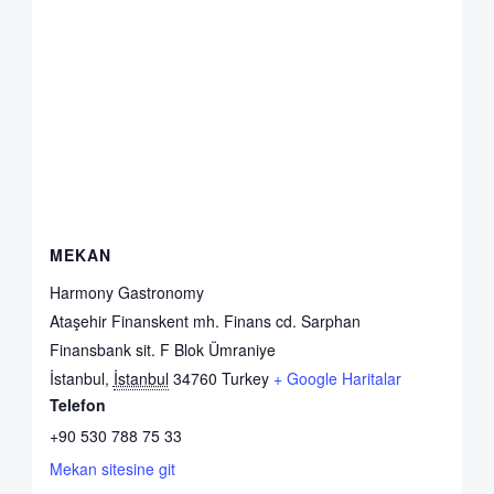
MEKAN
Harmony Gastronomy
Ataşehir Finanskent mh. Finans cd. Sarphan
Finansbank sit. F Blok Ümraniye
İstanbul
,
İstanbul
34760
Turkey
+ Google Haritalar
Telefon
+90 530 788 75 33
Mekan sitesine git