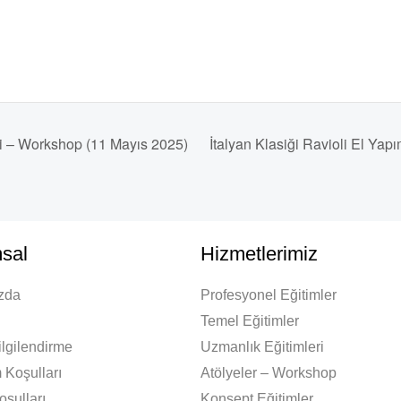
i – Workshop (11 Mayıs 2025)
İtalyan Klasiği Ravioli El Ya
sal
Hizmetlerimiz
zda
Profesyonel Eğitimler
Temel Eğitimler
lgilendirme
Uzmanlık Eğitimleri
 Koşulları
Atölyeler – Workshop
oşulları
Konsept Eğitimler