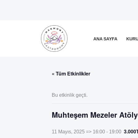
İçeriğe
atla
ANA SAYFA
KUR
« Tüm Etkinlikler
Bu etkinlik geçti.
Muhteşem Mezeler Atöly
3.000
11 Mayıs, 2025 => 16:00
-
19:00