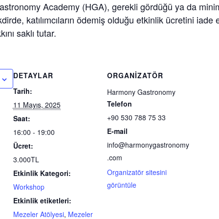
stronomy Academy (HGA), gerekli gördüğü ya da minimu
kdirde, katılımcıların ödemiş olduğu etkinlik ücretini iad
ını saklı tutar.
DETAYLAR
ORGANIZATÖR
Tarih:
Harmony Gastronomy
Telefon
11 Mayıs, 2025
+90 530 788 75 33
Saat:
E-mail
16:00 - 19:00
info@harmonygastronomy
Ücret:
.com
3.000TL
Organizatör sitesini
Etkinlik Kategori:
görüntüle
Workshop
Etkinlik etiketleri:
Mezeler Atölyesi
,
Mezeler