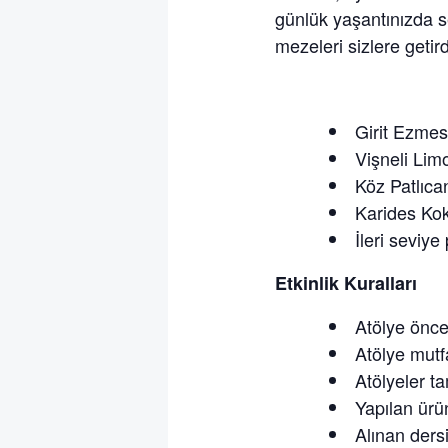
günlük yaşantınızda s
mezeleri sizlere getir
Girit Ezmes
Vişneli Li
Köz Patlıca
Karides Ko
İleri seviye
Etkinlik Kuralları
Atölye önce
Atölye mutfa
Atölyeler t
Yapılan ürün
Alınan dersi