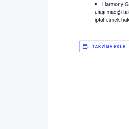
Harmony Ga
ulaşılmadığı ta
iptal etmek hakk
TAKVIME EKLE