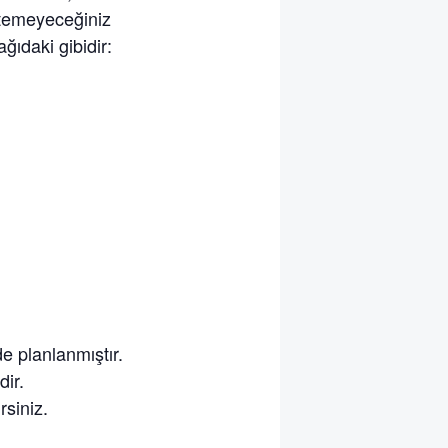
stemeyeceğiniz
ğıdaki gibidir:
de planlanmıştır.
dir.
rsiniz.