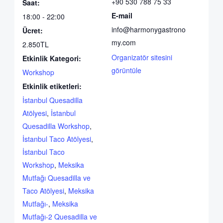
+90 530 788 75 33
Saat:
E-mail
18:00 - 22:00
info@harmonygastrono
Ücret:
my.com
2.850TL
Organizatör sitesini
Etkinlik Kategori:
görüntüle
Workshop
Etkinlik etiketleri:
İstanbul Quesadilla
Atölyesi
,
İstanbul
Quesadilla Workshop
,
İstanbul Taco Atölyesi
,
İstanbul Taco
Workshop
,
Meksika
Mutfağı Quesadilla ve
Taco Atölyesi
,
Meksika
Mutfağı-
,
Meksika
Mutfağı-2 Quesadilla ve