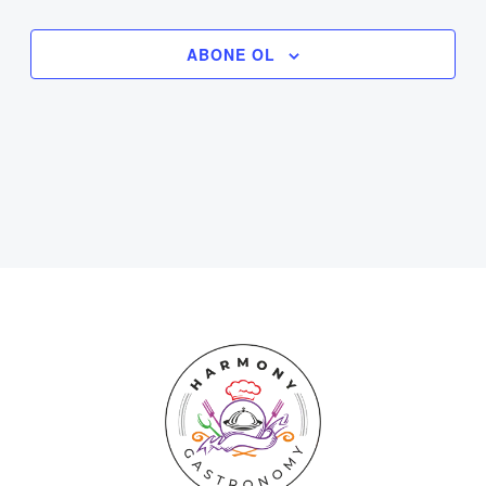
görünümlerd
ETKINLIK
gezinme
ABONE OL