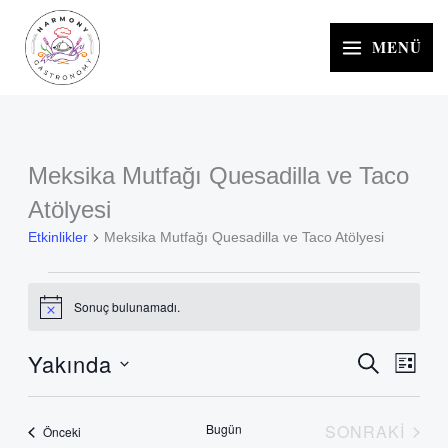
İçeriğe
atla
MENÜ
Meksika Mutfağı Quesadilla ve Taco
Etkinlikler
Atölyesi
Etkinlikler
Meksika Mutfağı Quesadilla ve Taco Atölyesi
Sonuç bulunamadı.
Notice
Yakında
ARA
Etkinlikler
Etkinl
LISTE
arama
görün
Tarih
ve
gezin
seç.
Bugün
SONRAKI
Etkinlikler
Önceki