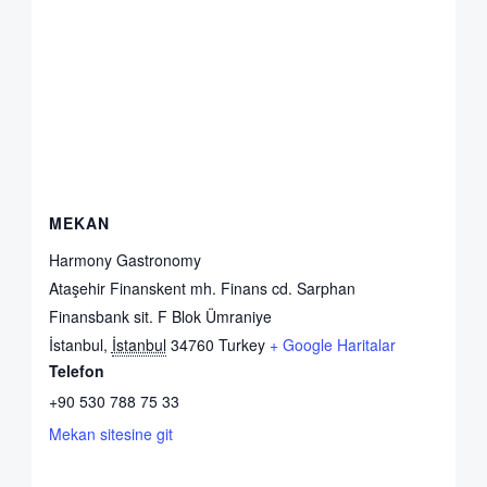
MEKAN
Harmony Gastronomy
Ataşehir Finanskent mh. Finans cd. Sarphan
Finansbank sit. F Blok Ümraniye
İstanbul
,
İstanbul
34760
Turkey
+ Google Haritalar
Telefon
+90 530 788 75 33
Mekan sitesine git