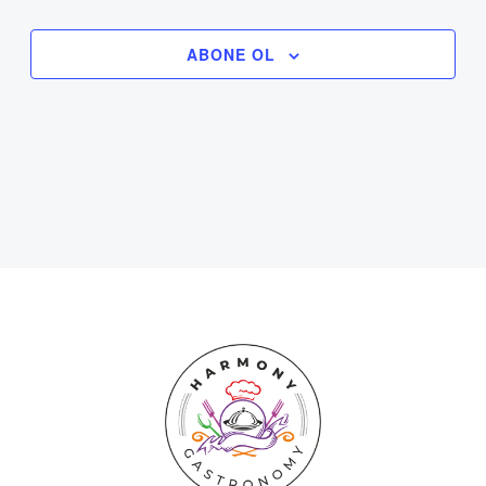
görünümlerd
ETKINLIK
gezinme
ABONE OL