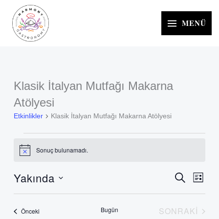
İçeriğe
atla
MENÜ
Klasik İtalyan Mutfağı Makarna
Etkinlikler
Atölyesi
Etkinlikler
Klasik İtalyan Mutfağı Makarna Atölyesi
Sonuç bulunamadı.
Notice
Yakında
ARA
Etkinlikler
Etkinl
LISTE
arama
görün
Tarih
ve
gezin
seç.
Bugün
SONRAKI
Etkinlikler
Önceki