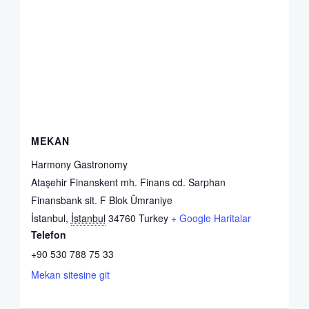
MEKAN
Harmony Gastronomy
Ataşehir Finanskent mh. Finans cd. Sarphan
Finansbank sit. F Blok Ümraniye
İstanbul
,
İstanbul
34760
Turkey
+ Google Haritalar
Telefon
+90 530 788 75 33
Mekan sitesine git