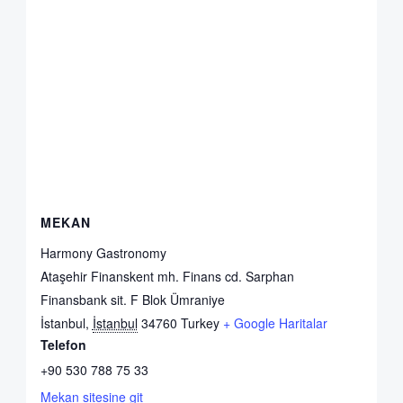
MEKAN
Harmony Gastronomy
Ataşehir Finanskent mh. Finans cd. Sarphan
Finansbank sit. F Blok Ümraniye
İstanbul
,
İstanbul
34760
Turkey
+ Google Haritalar
Telefon
+90 530 788 75 33
Mekan sitesine git