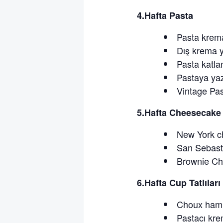
4.Hafta Pasta
Pasta krem
Dış krema 
Pasta katl
Pastaya yazı
Vintage Pa
5.Hafta Cheesecake
New York c
San Sebast
Brownie C
6.Hafta Cup Tatlılar
Choux hamu
Pastacı kre