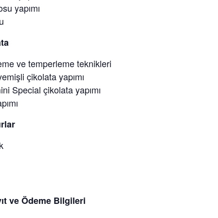
Sosu yapımı
u
ata
leme ve temperleme teknikleri
yemişli çikolata yapımı
ni Special çikolata yapımı
apımı
rlar
k
yıt ve Ödeme Bilgileri