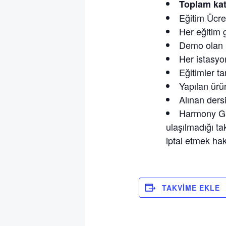
Toplam katı
Eğitim Ücret
Her eğitim g
Demo olan ü
Her istasyon
Eğitimler t
Yapılan ürün
Alınan dersi
Harmony Ga
ulaşılmadığı ta
iptal etmek hakk
TAKVIME EKLE