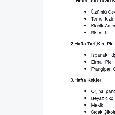
1..Hafta Tatlı Tuzlu 
Üzümlü Cevi
Temel tuzlu
Klasik Amer
Biscotti
2.Hafta Tart,Kiş, Pie
Ispanaklı ki
Elmalı Pie
Frangipan 
3.Hafta Kekler
Orjinal pan
Beyaz çikola
Mekik
Sıcak Çikol