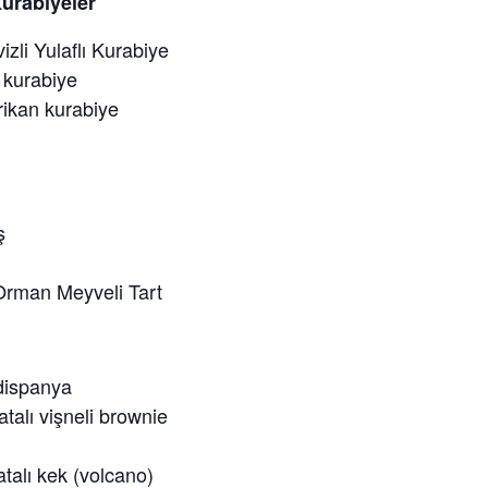
Kurabiyeler
zli Yulaflı Kurabiye
 kurabiye
ikan kurabiye
ş
Orman Meyveli Tart
dispanya
talı vişneli brownie
atalı kek (volcano)