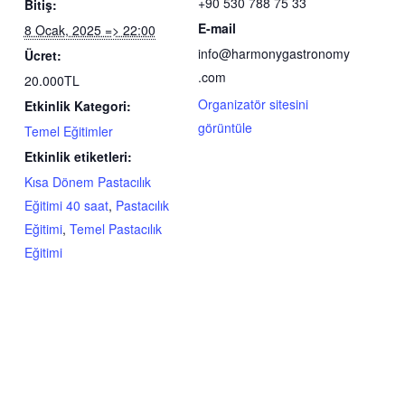
+90 530 788 75 33
Bitiş:
E-mail
8 Ocak, 2025 => 22:00
info@harmonygastronomy
Ücret:
.com
20.000TL
Organizatör sitesini
Etkinlik Kategori:
görüntüle
Temel Eğitimler
Etkinlik etiketleri:
Kısa Dönem Pastacılık
Eğitimi 40 saat
,
Pastacılık
Eğitimi
,
Temel Pastacılık
Eğitimi