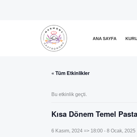
İçeriğe
atla
ANA SAYFA
KUR
« Tüm Etkinlikler
Bu etkinlik geçti.
Kısa Dönem Temel Pastac
6 Kasım, 2024 => 18:00
-
8 Ocak, 2025