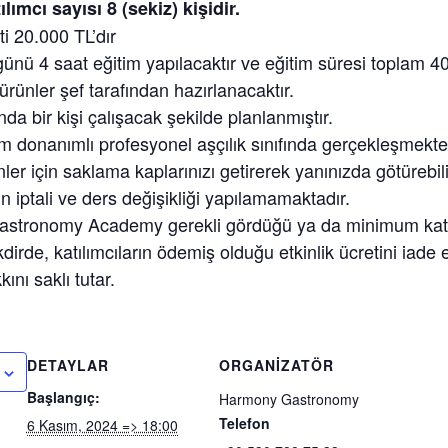
lımcı sayısı 8 (sekiz) kişidir.
i 20.000 TL’dır
ünü 4 saat eğitim yapılacaktır ve eğitim süresi toplam 40 
rünler şef tarafından hazırlanacaktır.
da bir kişi çalışacak şekilde planlanmıştır.
am donanımlı profesyonel aşçılık sınıfında gerçekleşmekte
ler için saklama kaplarınızı getirerek yanınızda götürebili
n iptali ve ders değişikliği yapılamamaktadır.
stronomy Academy gerekli gördüğü ya da minimum katıl
kdirde, katılımcıların ödemiş olduğu etkinlik ücretini iad
ını saklı tutar.
DETAYLAR
ORGANIZATÖR
Başlangıç:
Harmony Gastronomy
Telefon
6 Kasım, 2024 => 18:00