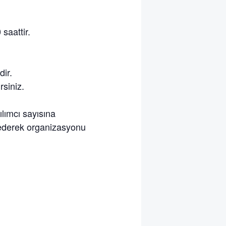
saattir.
dir.
rsiniz.
ımcı sayısına
e ederek organizasyonu