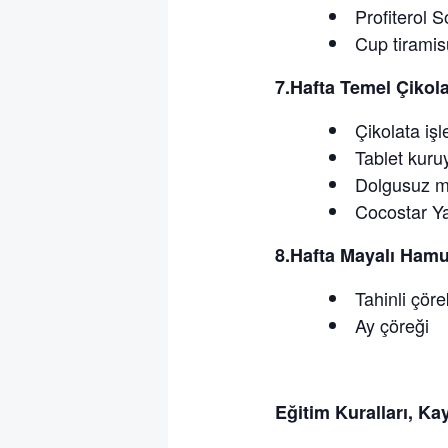
Profiterol 
Cup tiramis
7.Hafta Temel Çikol
Çikolata iş
Tablet kuru
Dolgusuz mi
Cocostar Y
8.Hafta Mayalı Hamu
Tahinli çöre
Ay çöreği
Eğitim Kuralları, Ka