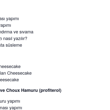
ası yapımı
yapımı
andırma ve sıvama
 nasıl yazılır?
sta süsleme
heesecake
ian Cheesecake
heesecake
ı ve Choux Hamuru (profiterol)
ru yapımı
ması yapımı