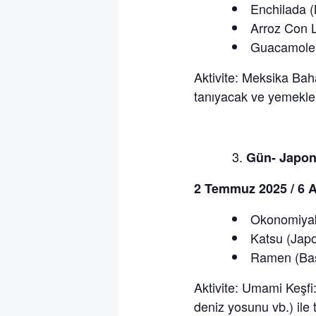
Enchilada (
Arroz Con L
Guacamole
Aktivite: Meksika Baha
tanıyacak ve yemekler
Gün- Japo
2 Temmuz 2025 / 6 A
Okonomiyak
Katsu (Japo
Ramen (Bas
Aktivite: Umami Keşfi
deniz yosunu vb.) ile 