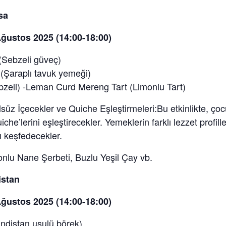
nsa
ğustos 2025 (14:00-18:00)
 (Sebzeli güveç)
(Şaraplı tavuk yemeği)
zeli) -Leman Curd Mereng Tart (Limonlu Tart)
olsüz İçecekler ve Quiche Eşleştirmeleri:Bu etkinlikte, çoc
che’lerini eşleştirecekler. Yemeklerin farklı lezzet profill
ı keşfedecekler.
nlu Nane Şerbeti, Buzlu Yeşil Çay vb.
istan
ğustos 2025 (14:00-18:00)
ndistan usulü börek)