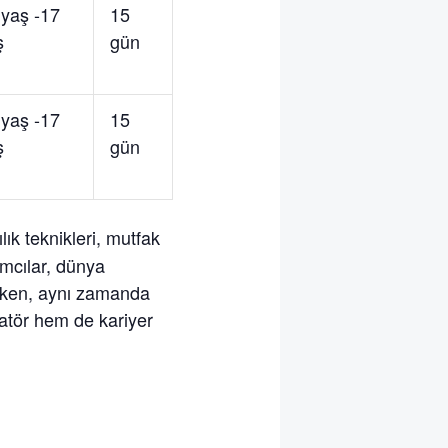
 yaş -17
15
ş
gün
 yaş -17
15
ş
gün
ık teknikleri, mutfak
ımcılar, dünya
tarken, aynı zamanda
matör hem de kariyer