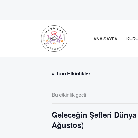
İçeriğe
atla
ANA SAYFA
KUR
« Tüm Etkinlikler
Bu etkinlik geçti.
Geleceğin Şefleri Dünya M
Ağustos)