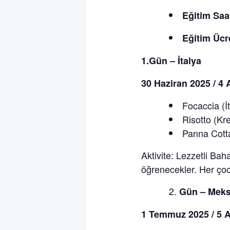
Eğitim Saa
Eğitim Ücr
1.Gün – İtalya
30 Haziran 2025 / 4 
Focaccia (İ
Risotto (Kr
Panna Cott
Aktivite: Lezzetli Baha
öğrenecekler. Her çoc
Gün – Mek
1 Temmuz 2025 / 5 A