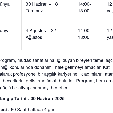
Dünya
30 Haziran – 18
14:00-
12
Temmuz
18:00
ya
Dünya
4 Ağustos – 22
14:00-
12
Ağustos
18:00
ya
ogram, mutfak sanatlarına ilgi duyan bireyleri temel aşçıl
nliği konularında donanımlı hale getirmeyi amaçlar. Katıl
larak profesyonel bir aşçılık kariyerine ilk adımlarını a
 becerilerini geliştirme fırsatı bulurlar. Program, hem a
n güçlü bir altyapı sunmayı hedefler.
langıç Tarihi : 30 Haziran 2025
60 Saat haftada 4 gün
esi :