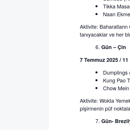
Tikka Masal
Naan Ekmeğ
Aktivite: Baharatların
tanıyacaklar ve her bir
Gün – Çin
7 Temmuz 2025 / 11 
Dumplings (
Kung Pao T
Chow Mein (
Aktivite: Wokta Yemek
pişirmenin püf noktal
Gün- Brezi