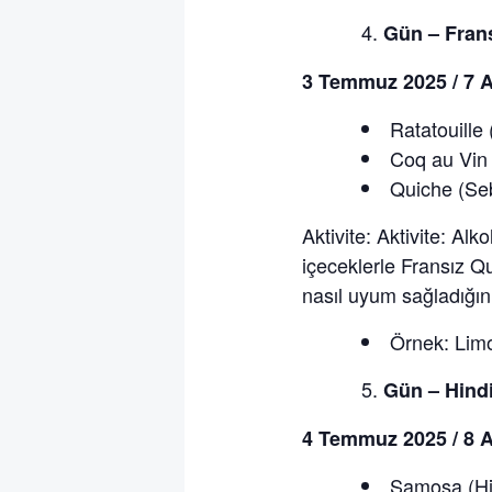
Gün – Fra
3 Temmuz 2025 / 7 A
Ratatouille
Coq au Vin 
Quiche (Seb
Aktivite: Aktivite: Alk
içeceklerle Fransız Qui
nasıl uyum sağladığın
Örnek: Limo
Gün – Hind
4 Temmuz 2025 / 8 A
Samosa (Hi