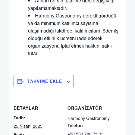
Alınan dersin iptali ve ders değişikliği
yapılamamaktadır.
Harmony Gastronomy gerekli gördüğü
ya da minimum katılımcı sayısına
ulaşılmadığı takdirde, katılımcıların ödemiş
olduğu etkinlik ücretini iade ederek
organizasyonu iptal etmek hakkını saklı
tutar.
TAKVIME EKLE
DETAYLAR
ORGANIZATÖR
Tarih:
Harmony Gastronomy
Telefon
25 Nisan, 2025
+90 530 788 75 33
Saat: