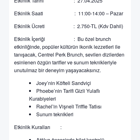
Etkinlik Tarihi : 27.04.2025
Etkinlik Saati : 11:00-14:00 – Pazar
Etkinlik Ücreti : 2.750-TL (Kdv Dahil)
Etkinlik İçeriği : Bu özel brunch
etkinliğinde, popüler kültürün ikonik lezzetleri ile
tanışacak, Centrel Perk Brunch, sevilen dizilerden
esinlenen özgün tarifler ve sunum teknikleriyle
unutulmaz bir deneyim yaşayacaksınız.
Joey’nin Köfteli Sandviçi
Phoebe’nin Tarifi Gizli Yulaflı
Kurabiyeleri
Rachel’in Vişneli Triffle Tatlısı
Sunum teknikleri
Etkinlik Kuralları :
Atölye öncesinde bilet kontrolü