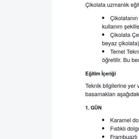
Çikolata uzmanlık eğit
Çikolatanın 
kullanım şekille
Çikolata Çeş
beyaz çikolata)
Temel Tekni
öğretilir. Bu b
Eğitim İçeriği
Teknik bilgilerine yer
basamakları aşağıdaki 
1.⁠ ⁠GÜN
Karamel do
Fıstıklı dol
Frambuazlı 