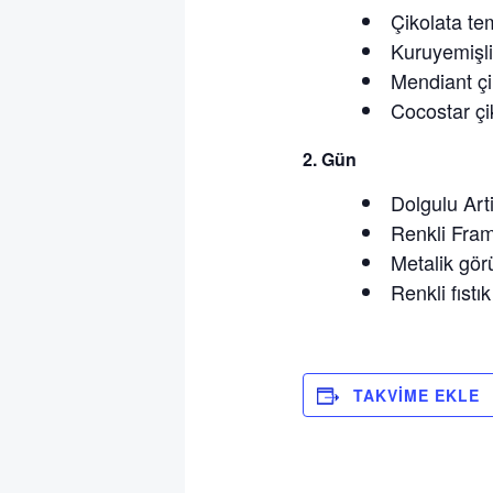
Çikolata te
Kuruyemişli
Mendiant çi
Cocostar çi
2.⁠ ⁠Gün
Dolgulu Art
Renkli Fram
Metalik gör
Renkli fıstı
TAKVIME EKLE