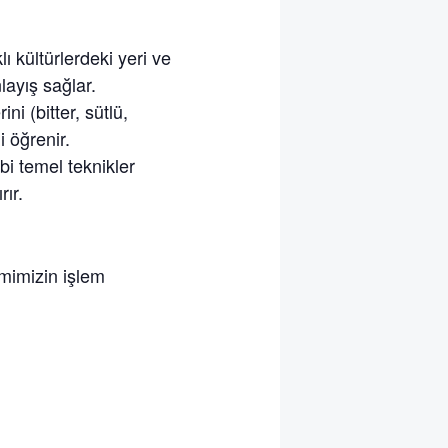
lı kültürlerdeki yeri ve
layış sağlar.
ni (bitter, sütlü,
i öğrenir.
i temel teknikler
ır.
imimizin işlem