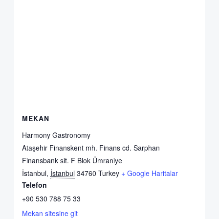
MEKAN
Harmony Gastronomy
Ataşehir Finanskent mh. Finans cd. Sarphan
Finansbank sit. F Blok Ümraniye
İstanbul
,
İstanbul
34760
Turkey
+ Google Haritalar
Telefon
+90 530 788 75 33
Mekan sitesine git