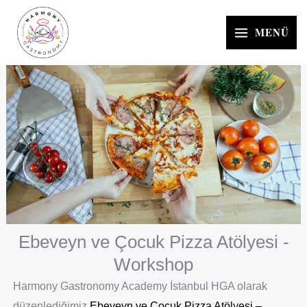
İçeriğe
atla
MENÜ
Ebeveyn ve Çocuk Pizza Atölyesi -
Workshop
Harmony Gastronomy Academy İstanbul HGA olarak
düzenlediğimiz
Ebeveyn ve Çocuk Pizza Atölyesi –