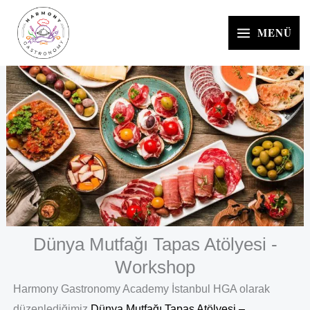
İçeriğe
atla
MENÜ
Dünya Mutfağı Tapas Atölyesi -
Workshop
Harmony Gastronomy Academy İstanbul HGA olarak
düzenlediğimiz
Dünya Mutfağı Tapas Atölyesi –