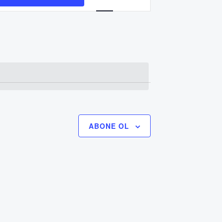
görünümlerde
gezinme
ABONE OL