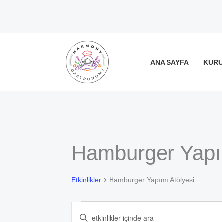
İçeriğe
atla
ANA SAYFA
KUR
Hamburger Yapım
Etkinlikler
Etkinlikler
Hamburger Yapımı Atölyesi
Etkinlikler
Arama