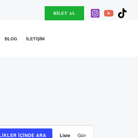
BILET AL
BLOG
İLETIŞIM
Etkinlik
LIKLER IÇINDE ARA
Liste
Gün