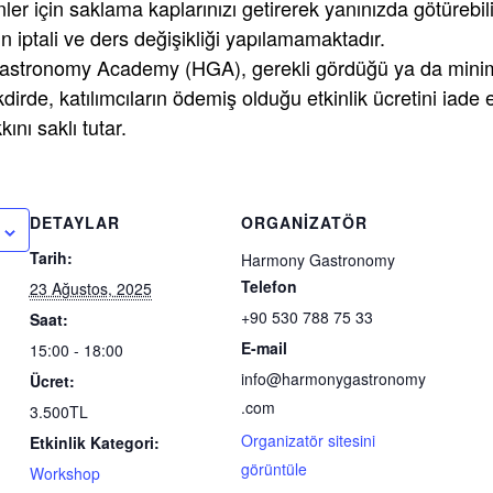
ler için saklama kaplarınızı getirerek yanınızda götürebili
n iptali ve ders değişikliği yapılamamaktadır.
stronomy Academy (HGA), gerekli gördüğü ya da minimu
kdirde, katılımcıların ödemiş olduğu etkinlik ücretini iad
ını saklı tutar.
DETAYLAR
ORGANIZATÖR
Tarih:
Harmony Gastronomy
Telefon
23 Ağustos, 2025
+90 530 788 75 33
Saat:
E-mail
15:00 - 18:00
info@harmonygastronomy
Ücret:
.com
3.500TL
Organizatör sitesini
Etkinlik Kategori:
görüntüle
Workshop