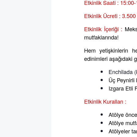
Etkinlik Saati : 15:00
Etkinlik Ücreti : 3.50
Etkinlik İçeriği :
Meks
mutfaklarında!
Hem yetişkinlerin 
edinimleri aşağıdaki gi
Enchilada (
Üç Peynirli
Izgara Etli
Etkinlik Kuralları :
Atölye önce
Atölye mutfa
Atölyeler t