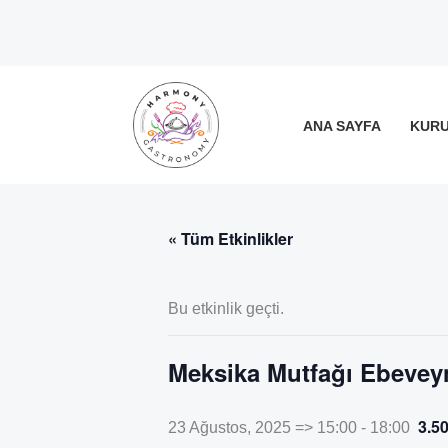
İçeriğe
atla
ANA SAYFA
KUR
« Tüm Etkinlikler
Bu etkinlik geçti.
Meksika Mutfağı Ebevey
3.5
23 Ağustos, 2025 => 15:00
-
18:00