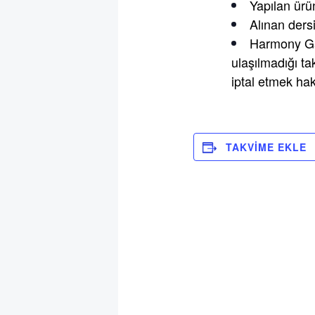
Yapılan ürün
Alınan dersi
Harmony Ga
ulaşılmadığı ta
iptal etmek hakk
TAKVIME EKLE