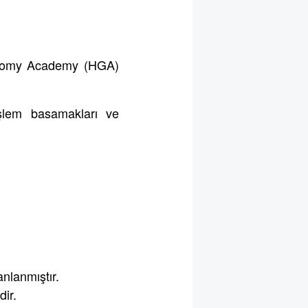
nomy Academy (HGA)
şlem basamakları ve
anlanmıştır.
dir.