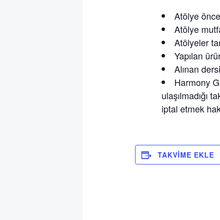
Atölye önce
Atölye mutfa
Atölyeler t
Yapılan ürün
Alınan dersi
Harmony Ga
ulaşılmadığı ta
iptal etmek hakk
TAKVIME EKLE