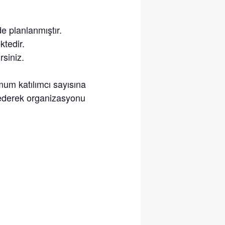
de planlanmıştır.
ktedir.
rsiniz.
m katılımcı sayısına
e ederek organizasyonu