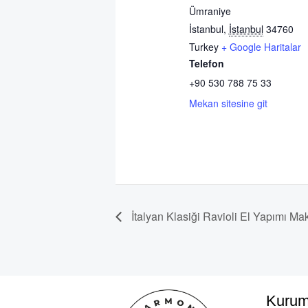
Ümraniye
İstanbul
,
İstanbul
34760
Turkey
+ Google Haritalar
Telefon
+90 530 788 75 33
Mekan sitesine git
İtalyan Klasiği Ravioli El Yapımı Ma
Kurum