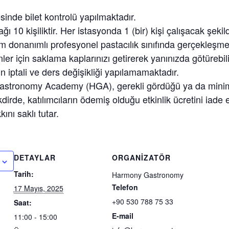
sinde bilet kontrolü yapılmaktadır.
ğı 10 kişiliktir. Her istasyonda 1 (bir) kişi çalışacak şekil
am donanımlı profesyonel pastacılık sınıfında gerçekleşme
ler için saklama kaplarınızı getirerek yanınızda götürebili
n iptali ve ders değişikliği yapılamamaktadır.
stronomy Academy (HGA), gerekli gördüğü ya da minimu
kdirde, katılımcıların ödemiş olduğu etkinlik ücretini iad
ını saklı tutar.
DETAYLAR
ORGANIZATÖR
Tarih:
Harmony Gastronomy
Telefon
17 Mayıs, 2025
+90 530 788 75 33
Saat:
E-mail
11:00 - 15:00