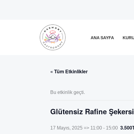
İçeriğe
atla
ANA SAYFA
KUR
« Tüm Etkinlikler
Bu etkinlik geçti.
Glütensiz Rafine Şekersi
3.500
17 Mayıs, 2025 => 11:00
-
15:00