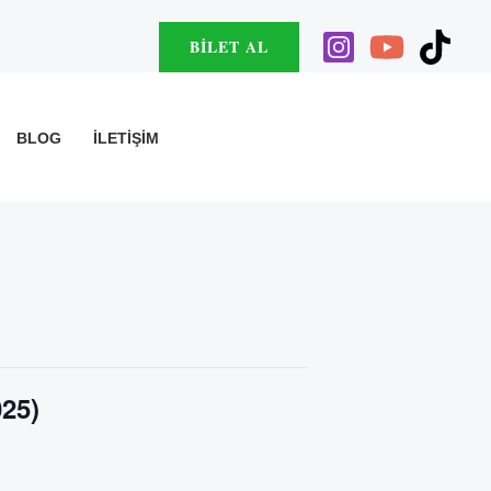
BILET AL
BLOG
İLETIŞIM
025)