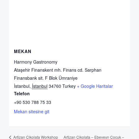
MEKAN
Harmony Gastronomy
Ataşehir Finanskent mh. Finans cd. Sarphan
Finansbank sit. F Blok Ümraniye
İstanbul
,
İstanbul
34760
Turkey
+ Google Haritalar
Telefon
+90 530 788 75 33
Mekan sitesine git
Artizan Çikolata – Ebeveyn Çocuk –
Artizan Çikolata Workshop