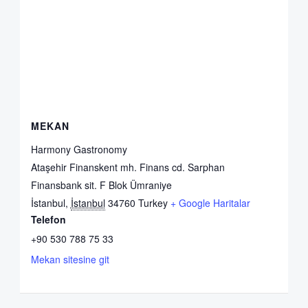
MEKAN
Harmony Gastronomy
Ataşehir Finanskent mh. Finans cd. Sarphan
Finansbank sit. F Blok Ümraniye
İstanbul
,
İstanbul
34760
Turkey
+ Google Haritalar
Telefon
+90 530 788 75 33
Mekan sitesine git