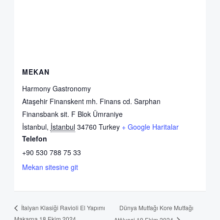
MEKAN
Harmony Gastronomy
Ataşehir Finanskent mh. Finans cd. Sarphan
Finansbank sit. F Blok Ümraniye
İstanbul
,
İstanbul
34760
Turkey
+ Google Haritalar
Telefon
+90 530 788 75 33
Mekan sitesine git
Dünya Mutfağı Kore Mutfağı
İtalyan Klasiği Ravioli El Yapımı
Makarna 18 Ekim 2024
Atölyesi 19 Ekim 2024