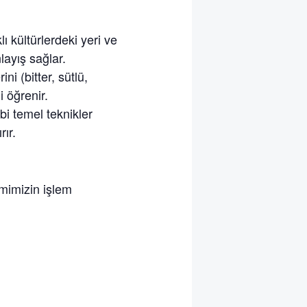
lı kültürlerdeki yeri ve
layış sağlar.
ni (bitter, sütlü,
i öğrenir.
i temel teknikler
ır.
imimizin işlem