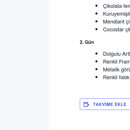
Çikolata te
Kuruyemişli
Mendiant çi
Cocostar çi
2.⁠ ⁠Gün
Dolgulu Art
Renkli Fram
Metalik gör
Renkli fıstı
TAKVIME EKLE