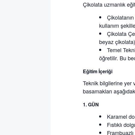
Çikolata uzmanlık eğit
Çikolatanın 
kullanım şekille
Çikolata Çeş
beyaz çikolata)
Temel Tekni
öğretilir. Bu b
Eğitim İçeriği
Teknik bilgilerine yer
basamakları aşağıdaki 
1.⁠ ⁠GÜN
Karamel do
Fıstıklı dol
Frambuazlı 