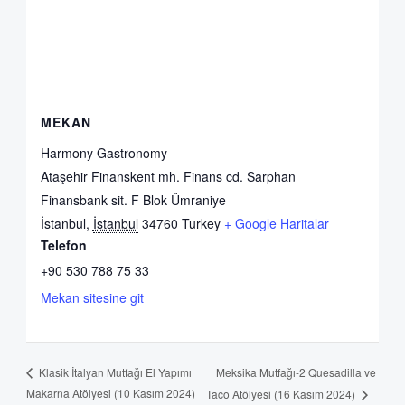
MEKAN
Harmony Gastronomy
Ataşehir Finanskent mh. Finans cd. Sarphan
Finansbank sit. F Blok Ümraniye
İstanbul
,
İstanbul
34760
Turkey
+ Google Haritalar
Telefon
+90 530 788 75 33
Mekan sitesine git
Meksika Mutfağı-2 Quesadilla ve
Klasik İtalyan Mutfağı El Yapımı
Makarna Atölyesi (10 Kasım 2024)
Taco Atölyesi (16 Kasım 2024)